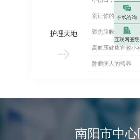
官衰竭救治启示
别让你的关节哭泣
在线咨询
节炎
聚焦脑膜瘤：守护
护理天地
互联网医院
高血压健康宣教小
肿瘤病人的营养
南阳市中心