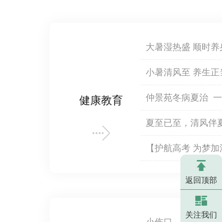
大暑湿热盛 顺
小暑清风至 养
仲景
健康教育
夏至已至，清风伴夏 顺应时节，科
生
【护航高考 为梦加
诊全力守护考生健
返回顶部
关注我们
小伤口，大隐患，