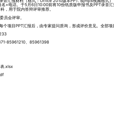
音汇报材料（格式：Office 2010版本PPT. 或mp4视
姓名+电话。于5月6日10:00前将10份纸质版申报书及PPT录
研科，用于院内答辩评审推荐。
委员会评审。
，每个项目PPT汇报后，由专家提问质询，形成评价意见。全部
233
5961210、85961398
xlsx
df