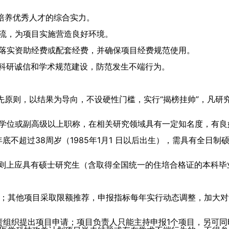
和培养优秀人才的综合实力。
交流，为项目实施营造良好环境。
额落实资助经费或配套经费，并确保项目经费规范使用。
强科研诚信和学术规范建设，防范发生不端行为。
优先原则，以结果为导向，不设硬性门槛，实行“揭榜挂帅”，凡
士学位或副高级以上职称，在相关研究领域具有一定知名度，有良
3年底不超过38周岁（1985年1月1 日以后出生），需具有全
原则上应具有硕士研究生（含取得全国统一的住培合格证的本科
；其他项目采取限额推荐，申报指标每年实行动态调整，加大对
责组织提出项目申请；项目负责人只能主持申报1个项目，另可同