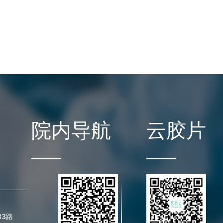
院内导航
云胶片
33路