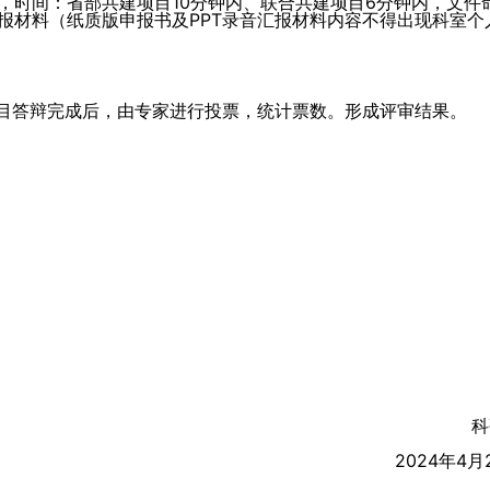
频格式），时间：省部共建项目10分钟内、联合共建项目6分钟内，文件
音汇报材料（纸质版申报书及PPT录音汇报材料内容不得出现科室个
项目答辩完成后，由专家进行投票，统计票数。形成评审结果。
科
2024年4月